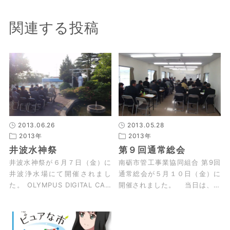
関連する投稿
2013.06.26
2013.05.28
2013年
2013年
井波水神祭
第９回通常総会
井波水神祭が６月７日（金）に
南砺市管工事業協同組合 第9回
井波浄水場にて開催されまし
通常総会が５月１０日（金）に
た。 OLYMPUS DIGITAL CAM
開催されました。 当日は、南
ERA …
砺市長 田中幹夫氏、南砺市上下
水道課長 岩見文雄氏にもご…